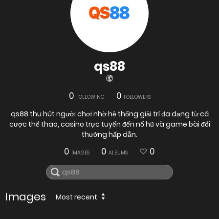
qs88
0
0
FOLLOWING
FOLLOWERS
qs88 thu hút người chơi nhờ hệ thống giải trí đa dạng từ cá
cược thể thao, casino trực tuyến đến nổ hũ và game bài đổi
thưởng hấp dẫn.
0
0
0
IMAGES
ALBUMS
Images
Most recent