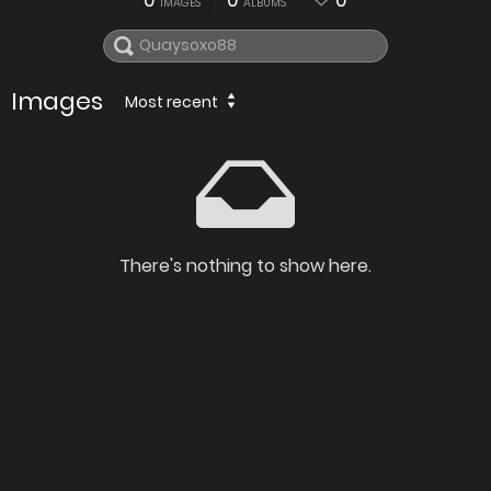
0
0
0
IMAGES
ALBUMS
Images
Most recent
There's nothing to show here.