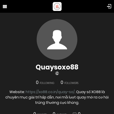
Quaysoxo88
0
0
FOLLOWING
FOLLOWERS
Website:
https://xo88.co.in/quay-so/
. Quay số XO88 là
chuyên mục giải trí hấp dẫn, nơi mỗi lượt quay mở ra cơ hội
trúng thưởng cực khủng.