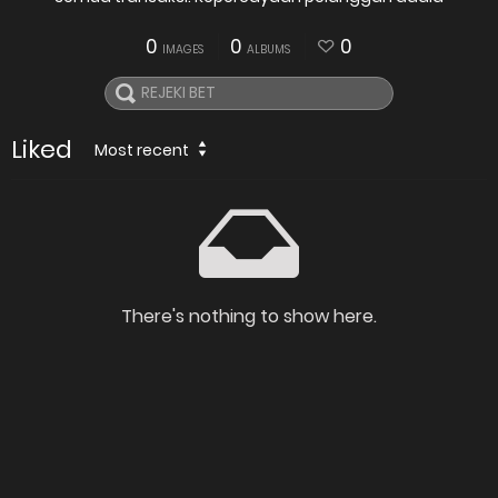
0
0
0
IMAGES
ALBUMS
Liked
Most recent
There's nothing to show here.