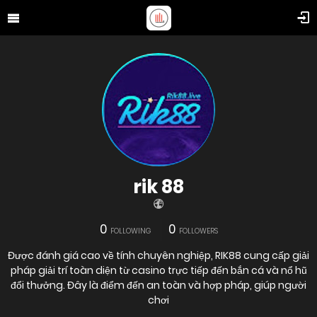
rik 88
0
0
FOLLOWING
FOLLOWERS
Được đánh giá cao về tính chuyên nghiệp, RIK88 cung cấp giải
pháp giải trí toàn diện từ casino trực tiếp đến bắn cá và nổ hũ
đổi thưởng. Đây là điểm đến an toàn và hợp pháp, giúp người
chơi