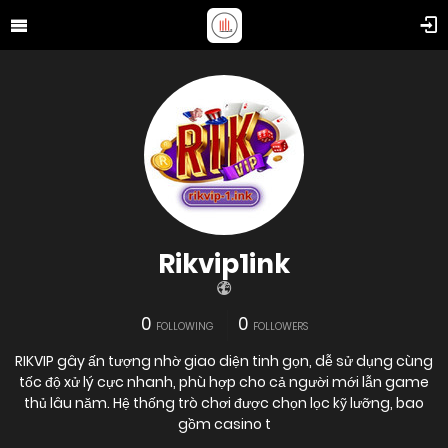
Rikvip1ink
0
0
FOLLOWING
FOLLOWERS
RIKVIP gây ấn tượng nhờ giao diện tinh gọn, dễ sử dụng cùng
tốc độ xử lý cực nhanh, phù hợp cho cả người mới lẫn game
thủ lâu năm. Hệ thống trò chơi được chọn lọc kỹ lưỡng, bao
gồm casino t