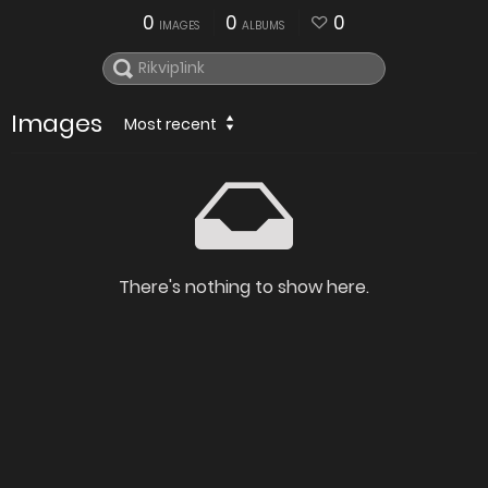
0
0
0
IMAGES
ALBUMS
Images
Most recent
There's nothing to show here.