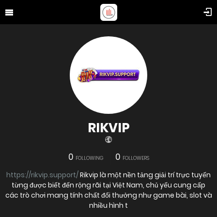
RIKVIP
0
0
FOLLOWING
FOLLOWERS
https://rikvip.support/
Rikvip là một nền tảng giải trí trực tuyến
từng được biết đến rộng rãi tại Việt Nam, chủ yếu cung cấp
các trò chơi mang tính chất đổi thưởng như game bài, slot và
nhiều hình t