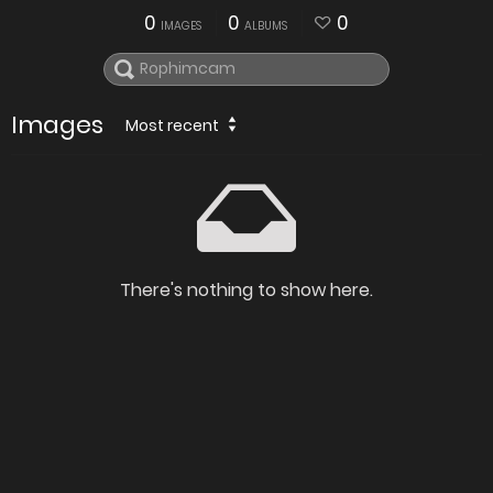
0
0
0
IMAGES
ALBUMS
Images
Most recent
There's nothing to show here.