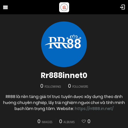
Rr888innet0
0
0
FOLLOWING
FOLLOWERS
RR88 là nền tảng giải trí trực tuyến được xây dựng theo định
hướng chuyên nghiệp, lấy trải nghiệm người chơi và tính minh
bạch làm trọng tâm. Website:
https://rr888.in.net/
0
0
0
IMAGES
ALBUMS