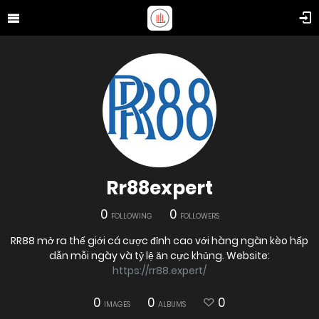
Rr88expert
0
0
FOLLOWING
FOLLOWERS
RR88 mở ra thế giới cá cược đỉnh cao với hàng ngàn kèo hấp
dẫn mỗi ngày và tỷ lệ ăn cực khủng. Website:
https://rr88.expert/
0
0
0
IMAGES
ALBUMS