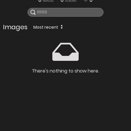
0
0
0
IMAGES
ALBUMS
Images
Most recent
There's nothing to show here.