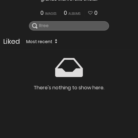
0
0
0
IMAGES
ALBUMS
Liked
Most recent
There's nothing to show here.