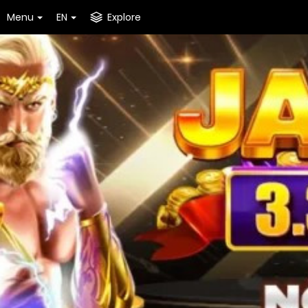
Menu
EN
Explore