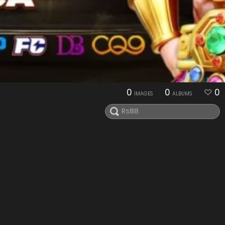
0
0
0
IMAGES
ALBUMS