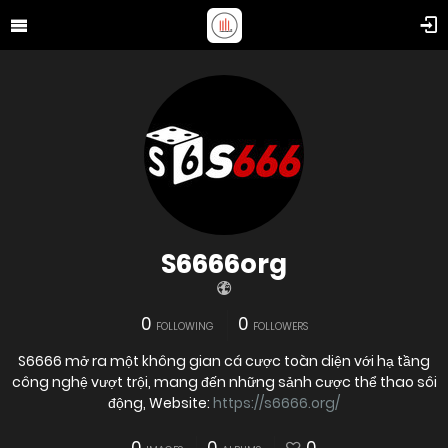
S6666org
0
0
FOLLOWING
FOLLOWERS
S6666 mở ra một không gian cá cược toàn diện với hạ tầng
công nghệ vượt trội, mang đến những sảnh cược thể thao sôi
động, Website:
https://s6666.org/