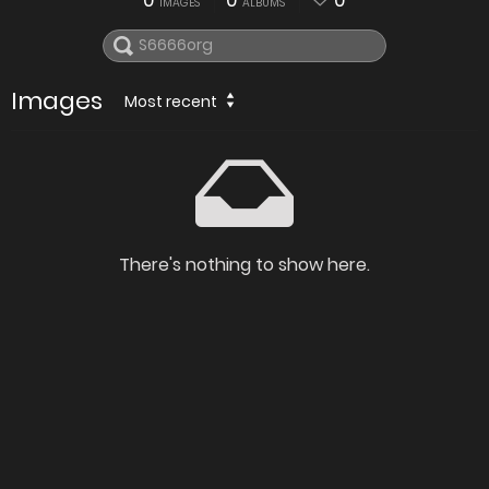
0
0
0
IMAGES
ALBUMS
Images
Most recent
There's nothing to show here.