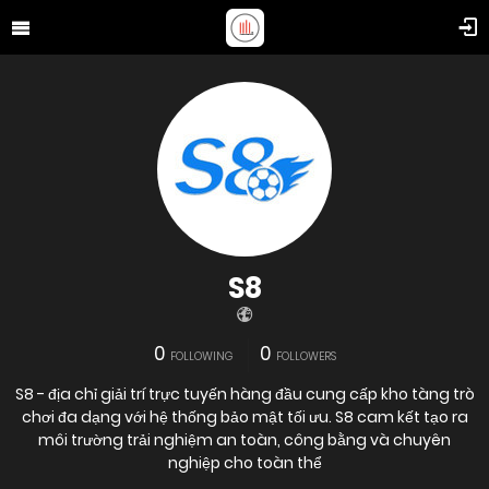
S8
0
0
FOLLOWING
FOLLOWERS
S8 - địa chỉ giải trí trực tuyến hàng đầu cung cấp kho tàng trò
chơi đa dạng với hệ thống bảo mật tối ưu. S8 cam kết tạo ra
môi trường trải nghiệm an toàn, công bằng và chuyên
nghiệp cho toàn thể