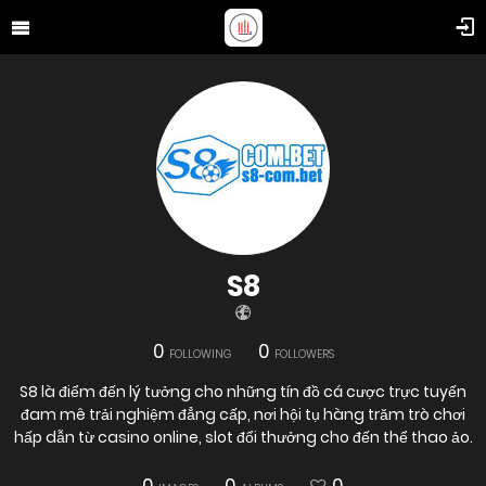
S8
0
0
FOLLOWING
FOLLOWERS
S8 là điểm đến lý tưởng cho những tín đồ cá cược trực tuyến
đam mê trải nghiệm đẳng cấp, nơi hội tụ hàng trăm trò chơi
hấp dẫn từ casino online, slot đổi thưởng cho đến thể thao ảo.