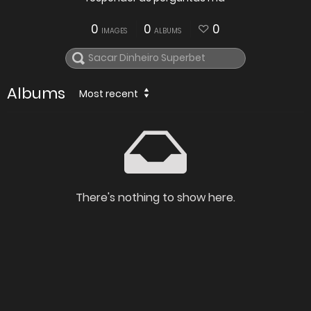
0
0
0
IMAGES
ALBUMS
Albums
Most recent
There's nothing to show here.