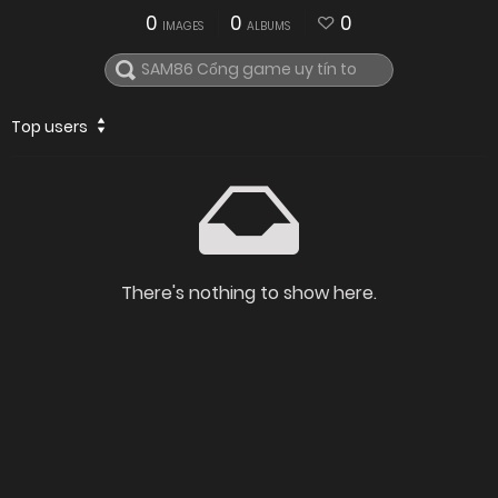
0
0
0
IMAGES
ALBUMS
Top users
There's nothing to show here.