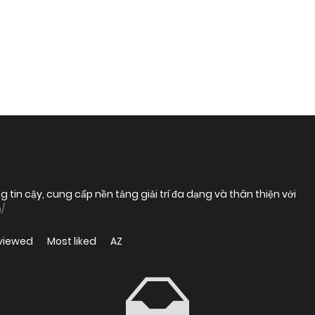
 tin cậy, cung cấp nền tảng giải trí đa dạng và thân thiện với
/
viewed
Most liked
AZ