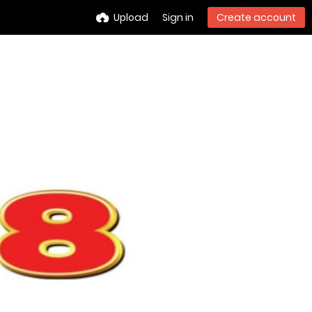
Upload
Sign in
Create account