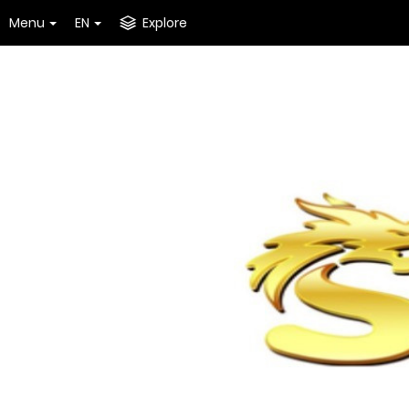
Menu
EN
Explore