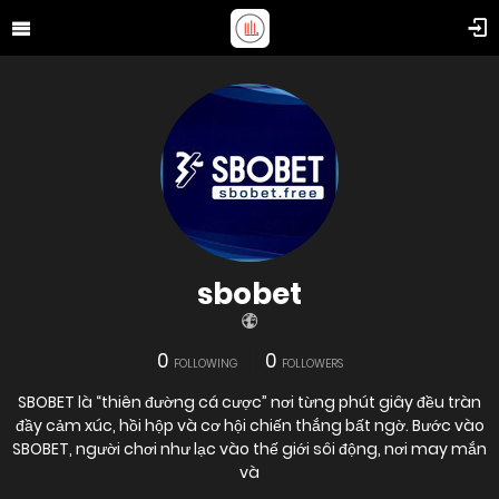
sbobet
0
0
FOLLOWING
FOLLOWERS
SBOBET là “thiên đường cá cược” nơi từng phút giây đều tràn
đầy cảm xúc, hồi hộp và cơ hội chiến thắng bất ngờ. Bước vào
SBOBET, người chơi như lạc vào thế giới sôi động, nơi may mắn
và