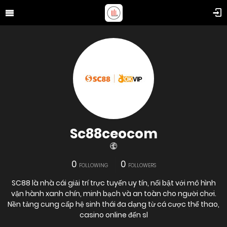
Sc88ceocom
0
0
FOLLOWING
FOLLOWERS
SC88 là nhà cái giải trí trực tuyến uy tín, nổi bật với mô hình
vận hành xanh chín, minh bạch và an toàn cho người chơi.
Nền tảng cung cấp hệ sinh thái đa dạng từ cá cược thể thao,
casino online đến sl