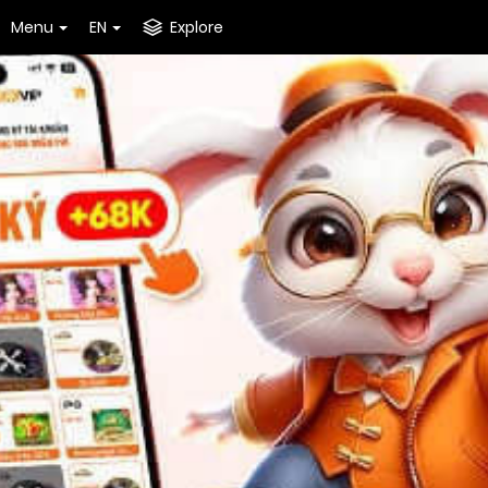
Menu
EN
Explore