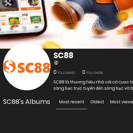
SC88
0
0
FOLLOWING
FOLLOWERS
SC88 là thương hiệu nhà cái cá cược tr
sòng bạc trực tuyến đến sòng bạc và bắ
SC88's Albums
Most recent
Oldest
Most view