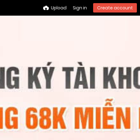
Upload
Sign in
Create account