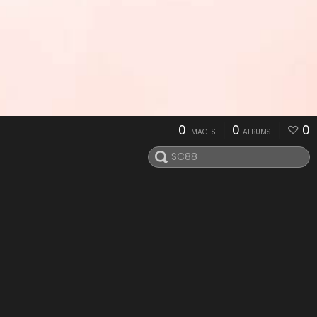
0
0
0
IMAGES
ALBUMS