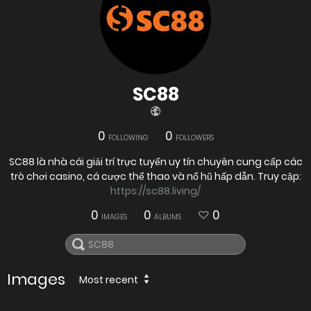
SC88
0
0
FOLLOWING
FOLLOWERS
SC88 là nhà cái giải trí trực tuyến uy tín chuyên cung cấp các
trò chơi casino, cá cược thể thao và nổ hũ hấp dẫn. Truy cập:
https://sc88.living/
0
0
0
IMAGES
ALBUMS
Images
Most recent