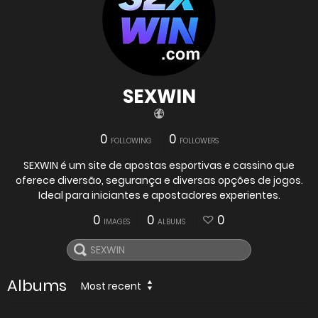
SEXWIN
0
0
FOLLOWING
FOLLOWERS
SEXWIN é um site de apostas esportivas e cassino que
oferece diversão, segurança e diversas opções de jogos.
Ideal para iniciantes e apostadores experientes.
0
0
0
IMAGES
ALBUMS
Albums
Most recent