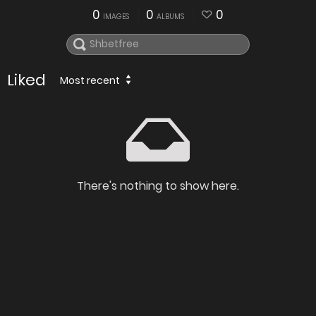
0
0
0
IMAGES
ALBUMS
Liked
Most recent
There's nothing to show here.