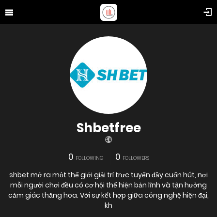
Shbetfree
0
0
FOLLOWING
FOLLOWERS
shbet mở ra một thế giới giải trí trực tuyến đầy cuốn hút, nơi
mỗi người chơi đều có cơ hội thể hiện bản lĩnh và tận hưởng
cảm giác thăng hoa. Với sự kết hợp giữa công nghệ hiện đại,
kh