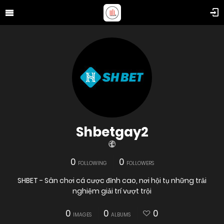
Shbetgay2
0
0
FOLLOWING
FOLLOWERS
SHBET - Sân chơi cá cược đỉnh cao, nơi hội tụ những trải
nghiệm giải trí vượt trội
0
0
0
IMAGES
ALBUMS