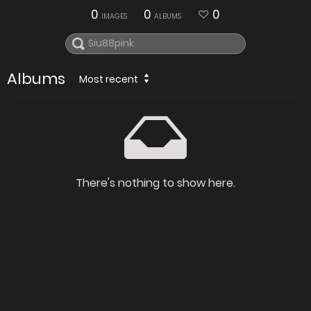
0
0
0
IMAGES
ALBUMS
Albums
Most recent
There's nothing to show here.