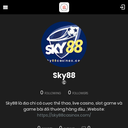
Sky88
0
0
FOLLOWING
FOLLOWERS
Sky88 là địa chỉ cá cược thể thao, live casino, slot game và
game bài đổi thưởng hàng đầu. ,Website:
https://sky88casinox.com/