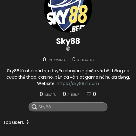
Sky88
0
0
FOLLOWING
FOLLOWERS
Sky88 là nhà cái trực tuyến chuyên nghiệp với hệ thống cá
cược thể thao, casino, bắn cá và slot game nổ hũ đa dạng.
Website:
https://sky88.it.com
0
0
0
IMAGES
ALBUMS
Top users