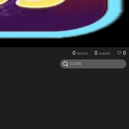
0
0
0
IMAGES
ALBUMS