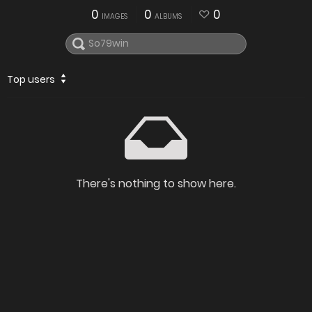
0
0
0
IMAGES
ALBUMS
Top users
There's nothing to show here.