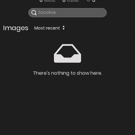
0
0
0
IMAGES
ALBUMS
Images
Most recent
There's nothing to show here.