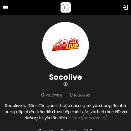
Socolive
0
0
FOLLOWING
FOLLOWERS
Socolive là điểm đến quen thuộc của người yêu bóng đá nhờ
cung cấp nhiều trận đấu trực tiếp mỗi tuần với hình ảnh HD và
đường truyền ổn định.
https://socolive.ai/