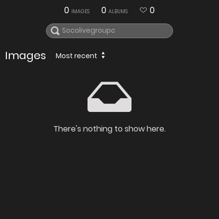
0
0
0
IMAGES
ALBUMS
Images
Most recent
There's nothing to show here.