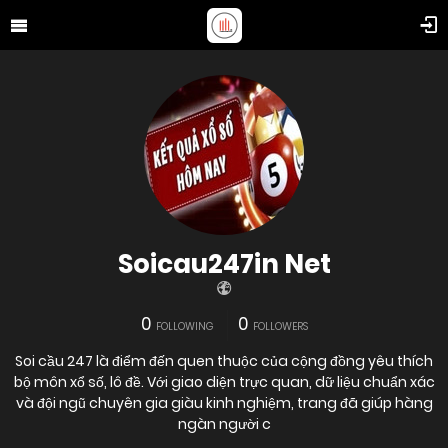
Soicau247in Net
0
0
FOLLOWING
FOLLOWERS
Soi cầu 247 là điểm đến quen thuộc của cộng đồng yêu thích
bộ môn xổ số, lô đề. Với giao diện trực quan, dữ liệu chuẩn xác
và đội ngũ chuyên gia giàu kinh nghiệm, trang đã giúp hàng
ngàn người c