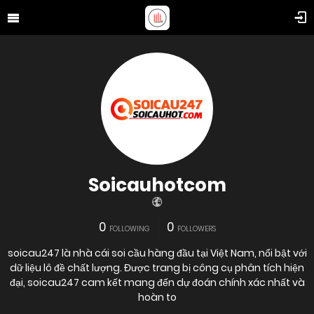
Soicauhotcom
0
0
FOLLOWING
FOLLOWERS
soicau247 là nhà cái soi cầu hàng đầu tại Việt Nam, nổi bật với
dữ liệu lô đề chất lượng. Được trang bị công cụ phân tích hiện
đại, soicau247 cam kết mang đến dự đoán chính xác nhất và
hoàn to