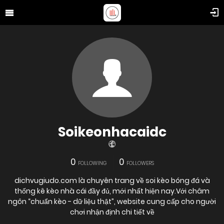
Soikeonhacaidc
0
0
FOLLOWING
FOLLOWERS
dichvugiudo.com là chuyên trang về soi kèo bóng đá và
thống kê kèo nhà cái đầy đủ, mới nhất hiện nay.Với châm
ngôn “chuẩn kèo - dữ liệu thật”, website cung cấp cho người
chơi nhận định chi tiết về