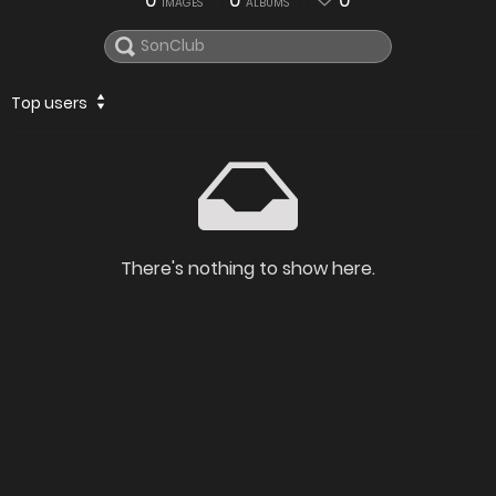
0
0
0
IMAGES
ALBUMS
Top users
There's nothing to show here.