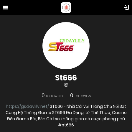
St666
0
0
FOLLOWING
FOLLOWERS
https://gsdaylily.net/
ST666 - Nhà Cái với Trang Chủ Nổi Bật
Cùng Hệ Thống Game ST666 Đa Dạng, từ Thể Thao, Casino
Đến Game Bài, Bắn Cá tạo không gian cá cược phong phú
#st666