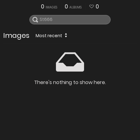
0
0
0
IMAGES
ALBUMS
Images
Most recent
There's nothing to show here.