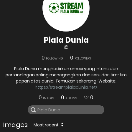
Piala Dunia
0
0
FOLLOWING
FOLLOWERS
Piala Dunia menghadirkan emosi yang intens dan
pertandingan paling menegangkan dan seru dari tim-tim
papan atas dunia. Temukan sekarang! Website:
https://streampialadunia.net/
0
0
0
IMAGES
ALBUMS
Images
Most recent