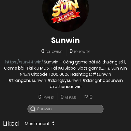
Sunwin
0
0
FOLLOWING
FOLLOWERS
https://sun44.win/
Sunwin – Cổng game bài đổi thưởng số 1,
Game bài, Tài xỉu MD5, Tài Xỉu Sicbo, Slots game,...Tải Sun win
Nhận Gitcode 1.000.000đ Hashtags: #sunwin
#trangchusunwin #dangkysunwin #dangnhapsunwin
#ruttiensunwin
0
0
0
IMAGES
ALBUMS
Liked
Most recent