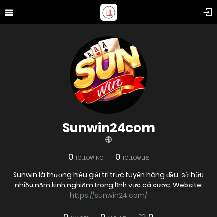
Sunwin24com
0
0
FOLLOWING
FOLLOWERS
Sunwin là thương hiệu giải trí trực tuyến hàng đầu, sở hữu
nhiều năm kinh nghiệm trong lĩnh vực cá cược. Website:
https://sunwin24.com/