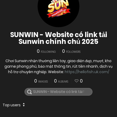
SUNWIN - Website có link tải
Sunwin chính chủ 2025
0
0
FOLLOWING
FOLLOWERS
Chơi Sunwin nhận thưởng liền tay, giao diện đẹp, mượt, kho
game phong phú, bảo mật thông tin, rút tiền nhanh, dịch vụ
hỗ trợ chuyên nghiệp. Website:
https://hellofish.uk.com/
0
0
0
IMAGES
ALBUMS
Top users