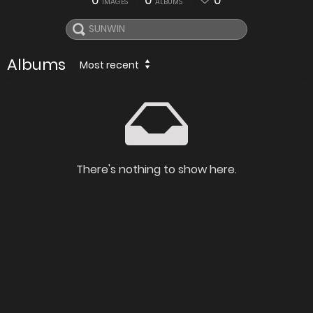
0
0
0
IMAGES
ALBUMS
Albums
Most recent
There's nothing to show here.