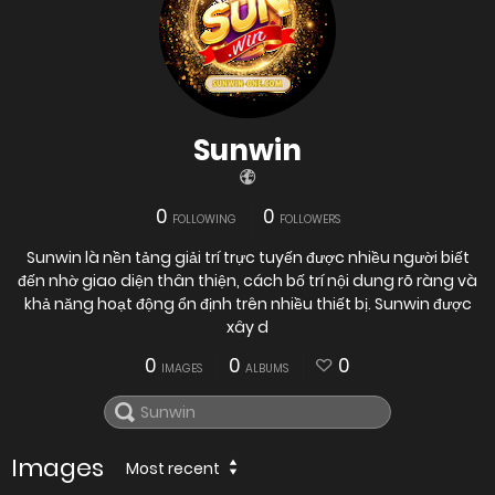
Sunwin
0
0
FOLLOWING
FOLLOWERS
Sunwin là nền tảng giải trí trực tuyến được nhiều người biết
đến nhờ giao diện thân thiện, cách bố trí nội dung rõ ràng và
khả năng hoạt động ổn định trên nhiều thiết bị. Sunwin được
xây d
0
0
0
IMAGES
ALBUMS
Images
Most recent