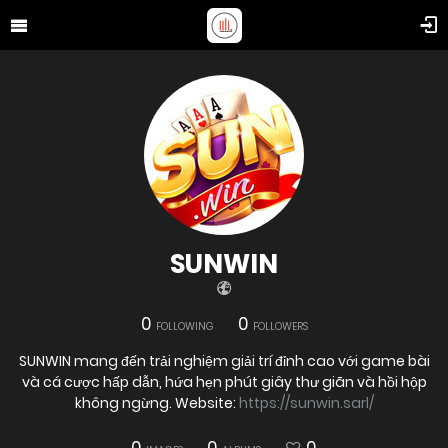
SUNWIN
0
0
FOLLOWING
FOLLOWERS
SUNWIN mang đến trải nghiệm giải trí đỉnh cao với game bài
và cá cược hấp dẫn, hứa hẹn phút giây thư giãn và hồi hộp
không ngừng. Website:
https://sunwin.sarl/