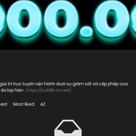
iải trí trực tuyến vận hành dưới sự giám sát và cấp phép của
a lớp hiện ..
https://sut88-vn.net/
wed
Most liked
AZ