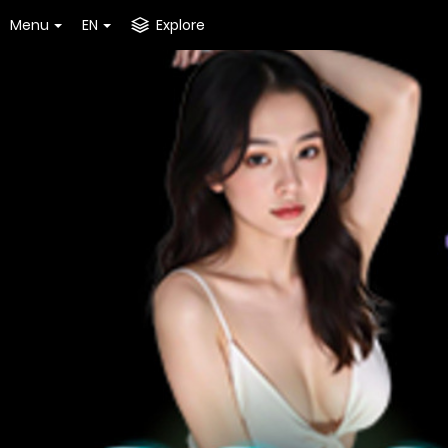
Menu
EN
Explore