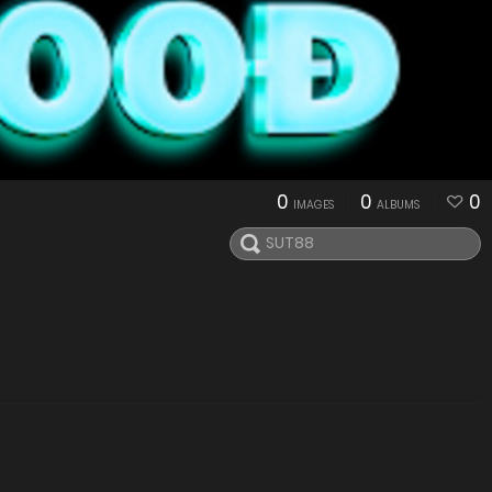
0
0
0
IMAGES
ALBUMS