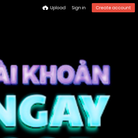
Upload
Sign in
Create account