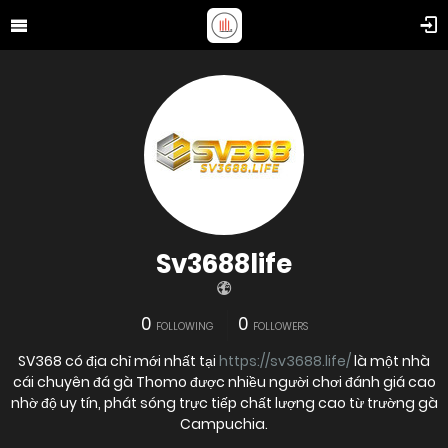
Sv3688life
0
0
FOLLOWING
FOLLOWERS
SV368 có địa chỉ mới nhất tại
https://sv3688.life/
là một nhà
cái chuyên đá gà Thomo được nhiều người chơi đánh giá cao
nhờ độ uy tín, phát sóng trực tiếp chất lượng cao từ trường gà
Campuchia.