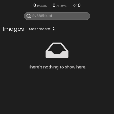
0
0
0
IMAGES
ALBUMS
Images
Most recent
There's nothing to show here.