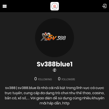
Sv388blue1
0
0
FOLLOWING
FOLLOWERS
sv388 | sv388.blue là nhà cái nổi bật trong lĩnh vực cá cược
trực tuyến, cung cấp đa dạng trò chơi như thể thao, casino,
bắn cá, xổ số,.... Với giao diện dễ sử dụng cùng nhiều khuyến
mãi hấp dẫn, http