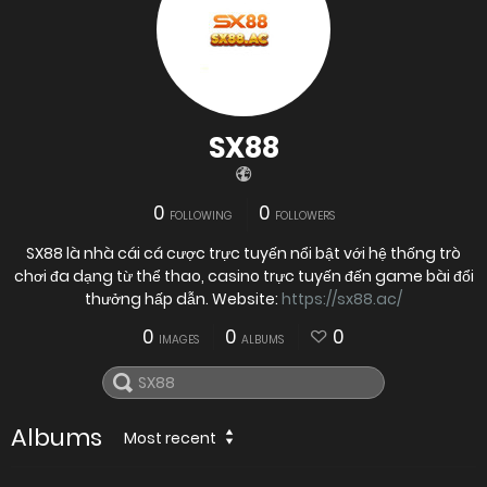
SX88
0
0
FOLLOWING
FOLLOWERS
SX88 là nhà cái cá cược trực tuyến nổi bật với hệ thống trò
chơi đa dạng từ thể thao, casino trực tuyến đến game bài đổi
thưởng hấp dẫn. Website:
https://sx88.ac/
0
0
0
IMAGES
ALBUMS
Albums
Most recent