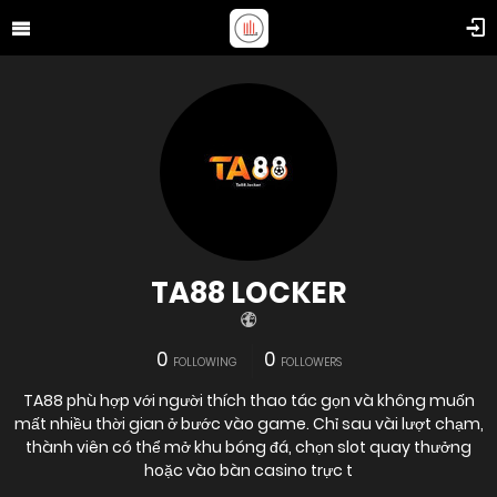
TA88 LOCKER
0
0
FOLLOWING
FOLLOWERS
TA88 phù hợp với người thích thao tác gọn và không muốn
mất nhiều thời gian ở bước vào game. Chỉ sau vài lượt chạm,
thành viên có thể mở khu bóng đá, chọn slot quay thưởng
hoặc vào bàn casino trực t