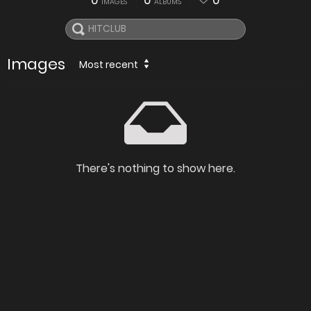
0
0
0
IMAGES
ALBUMS
Images
Most recent
There's nothing to show here.